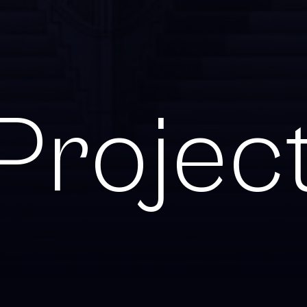
P
r
o
j
e
c